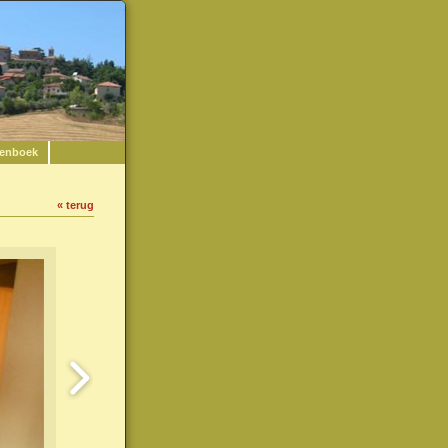
enboek
« terug