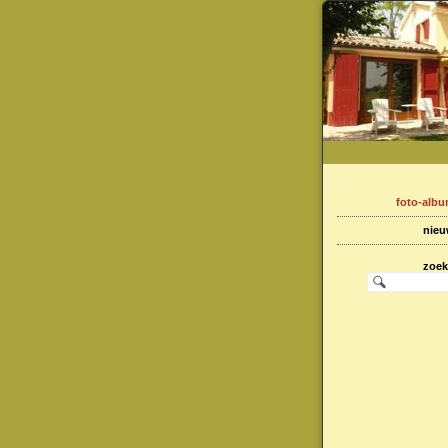
foto-alb
nie
zoe