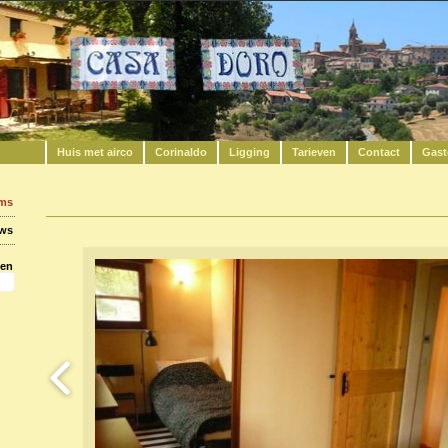
Huis met airco
Corinaldo
Ligging
Tarieven
Contact
Gast
ums
uws
ken