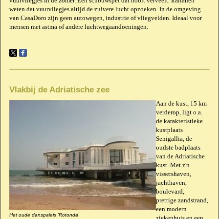
vuurvliegjes in de zomer. Een schouwspel dat nooit verveelt. Italianen
weten dat vuurvliegjes altijd de zuivere lucht opzoeken. In de omgeving
van CasaDoro zijn geen autowegen, industrie of vliegvelden. Ideaal voor
mensen met astma of andere luchtwegaandoeningen.
Vlakbij de Adriatische zee
Aan de kust, 15 km
verderop, ligt o.a.
de karakteristieke
kustplaats
Senigallia, de
oudste badplaats
van de Adriatische
kust. Met z'n
vissershaven,
jachthaven,
boulevard,
prettige zandstrand,
een modern
Het oude danspaleis 'Rotonda'
ziekenhuis en een