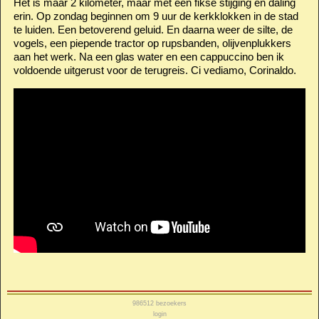
Het is maar 2 kilometer, maar met een fikse stijging en daling
erin. Op zondag beginnen om 9 uur de kerkklokken in de stad
te luiden. Een betoverend geluid. En daarna weer de silte, de
vogels, een piepende tractor op rupsbanden, olijvenplukkers
aan het werk. Na een glas water en een cappuccino ben ik
voldoende uitgerust voor de terugreis. Ci vediamo, Corinaldo.
986512
bezoekers
login