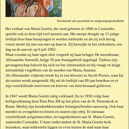
Toonbeeld van puurheid en vergevingsgezindheid
Het verhaal van Maria Goretti, die werd geboren in 1890 in Corinaldo,
spreekt ook in deze tijd veel mensen aan. Het meisje dreigde op 11-jarige
leeftijd door haar buurjongen te worden misbruikt en als zij zich hevig
verzet steekt hij met een mes op haar in. Zij bezwijkt in het ziekenhuis, een
dag na de aanval, op 6 juli 1902.
Maar voordat zij haar ogen sluit vergeeft zij haar belager. De moordenaar,
Allessandro Serenelli, krijgt 30 jaar dwangarbeid opgelegd. Tijdens zijn
gevangenschap bekeert hij zich tot het christendom en hij vraagt en krijgt
uiteindelijk vergiffenis van de moeder van Maria, Assunta.
Als Allessandro vrijkomt treedt hij in een klooster in Ascoli Piceno, waar hij
als tuinier wordt aangesteld. Hij zal de leeftijd van 89 jaar bereiken en er
zijn verschillende interviews en brieven van hem bewaard gebleven.
In 1947 wordt Maria Goretti zalig verklaard. En in 1950 volgt haar
heiligverklaring door Paus Pius XII op het plein van de St. Pieterskerk in
Rome. Hierbij zijn honderdduizenden belangstellenden aanwezig. Ook haar
moeder en overgebleven broers en zusters zijn erbij. Er ontstaan
verschillende pelgrimsoorden, ter nagedachtenis aan St. Maria Goretti,
waaronder Corinaldo. U kunt onder andere de St. Maria Goretti-kerk
bezoeken, waar relikwieën liggen en even buiten de stad staat haar