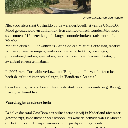
Ongenaakbaar op een heuvel
Niet voor niets staat Corinaldo op de werelderfgoedlijst van de UNESCO.
Mooi gerestaureerd en authentiek. Een architectonisch wonder. Met trotse
stadsmuren, 912 meter lang - de langste ononderbroken stadsmuur in Le
Marche.
Met zijn circa 6.000 inwoners is Corinaldo een relatief kleine stad, maar er
zijn volop voorzieningen, zoals supermarkten, bakkers, een slager,
groenteboer, banken, apotheken, restaurants en bars. Er is een theater, groot
zwembad en een tennisbaan.
In 2007 werd Corinaldo verkozen tot 'Borgo piu bello' van Italie en het
heeft de cultuurhistorisch belangrijke 'Bandiera d'Arancia.'
Casa Doro ligt ca. 2 kilometer buiten de stad aan een verharde weg. Rustig,
maar goed bereikbaar.
Vuurvliegjes en schone lucht
Behalve dat rond CasaDoro een stilte heerst die wij in Nederland niet meer
gewend zijn, is de lucht er zeer schoon. Iets waar de heuvels van Le Marche
om bekend staan. Bewijs daarvan zijn de jaarlijks terugkerende