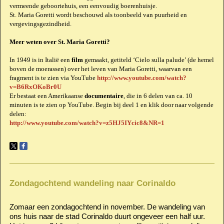
vermeende geboortehuis, een eenvoudig boerenhuisje.
St. Maria Goretti wordt beschouwd als toonbeeld van puurheid en
vergevingsgezindheid.
Meer weten over St. Maria Goretti?
In 1949 is in Italië een
film
gemaakt, getiteld ‘Cielo sulla palude’ (de hemel
boven de moerassen) over het leven van Maria Goretti, waarvan een
fragment is te zien via YouTube
http://www.youtube.com/watch?
v=B6RxOKoBr0U
Er bestaat een Amerikaanse
documentaire
, die in 6 delen van ca. 10
minuten is te zien op YouTube. Begin bij deel 1 en klik door naar volgende
delen:
http://www.youtube.com/watch?v=z5HJ5IYcic8&NR=1
Zondagochtend wandeling naar Corinaldo
Zomaar een zondagochtend in november. De wandeling van
ons huis naar de stad Corinaldo duurt ongeveer een half uur.