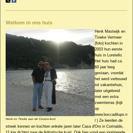
Welkom in ons huis
Henk Mastwijk en
Tineke Vermeer
(foto) kochten in
2003 hun eerste
huis in Loretello.
Het huis had ca.
60 jaar leeg
gestaan, voordat
het werd verbouwd
tot vakantiehuis,
later uitgebreid
met een extra
zwemterras (kijk
op
www.boccadilupo.n
Henk en Tineke aan de Conero-kust
l ) Ze leerden de
streek kennen en kochten enkele jaren later Casa d'Oro in Corinaldo,
11 km dichter naar de Adriatische kust. Ook hier vond een ingrijpende