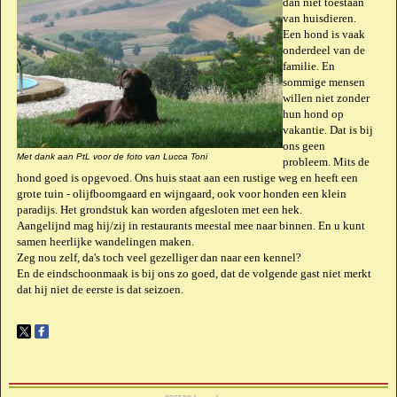
dan niet toestaan
van huisdieren.
Een hond is vaak
onderdeel van de
familie. En
sommige mensen
willen niet zonder
hun hond op
vakantie. Dat is bij
ons geen
Met dank aan PtL voor de foto van Lucca Toni
probleem. Mits de
hond goed is opgevoed. Ons huis staat aan een rustige weg en heeft een
grote tuin - olijfboomgaard en wijngaard, ook voor honden een klein
paradijs. Het grondstuk kan worden afgesloten met een hek.
Aangelijnd mag hij/zij in restaurants meestal mee naar binnen. En u kunt
samen heerlijke wandelingen maken.
Zeg nou zelf, da's toch veel gezelliger dan naar een kennel?
En de eindschoonmaak is bij ons zo goed, dat de volgende gast niet merkt
dat hij niet de eerste is dat seizoen.