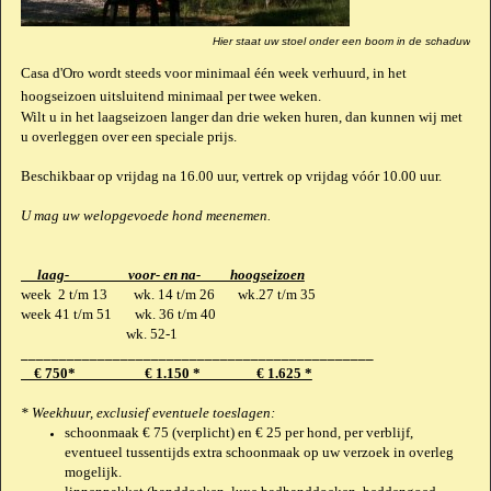
Hier staat uw stoel onder een boom in de schaduw
Casa d'Oro wordt steeds voor minimaal één week verhuurd, in het
hoogseizoen uitsluitend minimaal per twee weken.
Wilt u in het laagseizoen langer dan drie weken huren, dan kunnen wij met
u overleggen over een speciale prijs.
Beschikbaar op vrijdag na 16.00 uur, vertrek op vrijdag vóór 10.00 uur.
U mag uw welopgevoede hond meenemen.
laag- voor- en na- hoogseizoen
week 2 t/m 13 wk. 14 t/m 26 wk.27 t/m 35
week 41 t/m 51 wk. 36 t/m 40
wk. 52-1
______________________________________________
€ 750* € 1.150 * € 1.625 *
* Weekhuur, exclusief eventuele toeslagen:
schoonmaak € 75 (verplicht) en € 25 per hond, per verblijf,
eventueel tussentijds extra schoonmaak op uw verzoek in overleg
mogelijk.