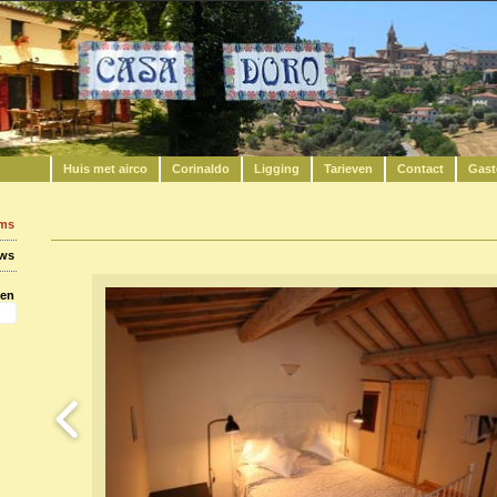
Huis met airco
Corinaldo
Ligging
Tarieven
Contact
Gast
ums
uws
ken