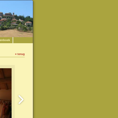
enboek
« terug