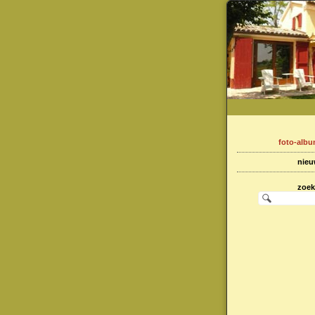
foto-alb
nie
zoe