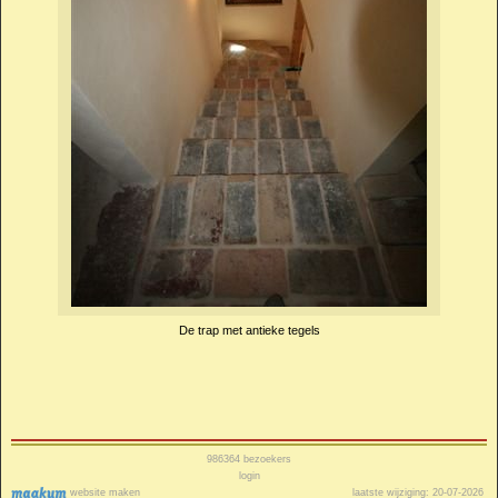
De trap met antieke tegels
986364
bezoekers
login
website maken
laatste wijziging: 20-07-2026