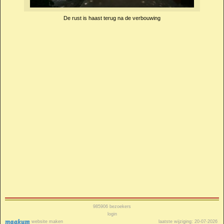
De rust is haast terug na de verbouwing
985906
bezoekers
login
website maken
laatste wijziging: 20-07-2026