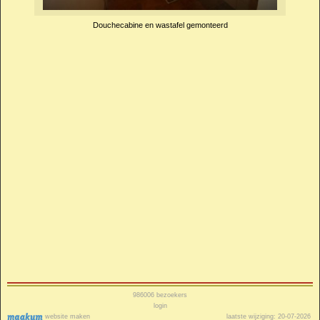
Douchecabine en wastafel gemonteerd
986006
bezoekers
login
website maken
laatste wijziging: 20-07-2026