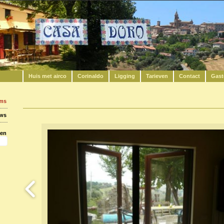
Huis met airco
Corinaldo
Ligging
Tarieven
Contact
Gast
ums
uws
ken