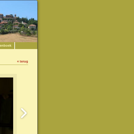
enboek
« terug