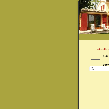
foto-alb
nie
zoe