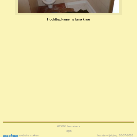
Hoofdbadkamer is bijna klaar
985868
bezoekers
login
website maken
laatste wijziging: 20-07-2026