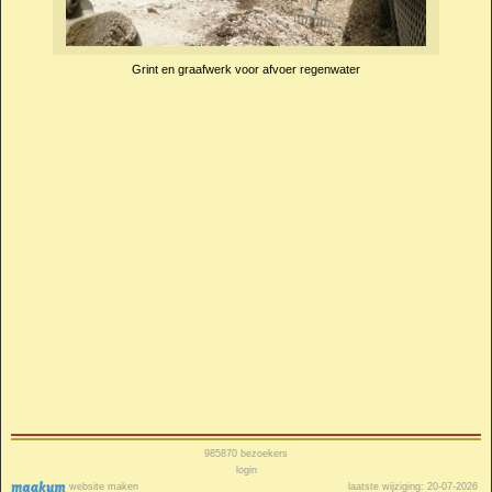
Grint en graafwerk voor afvoer regenwater
985870
bezoekers
login
website maken
laatste wijziging: 20-07-2026