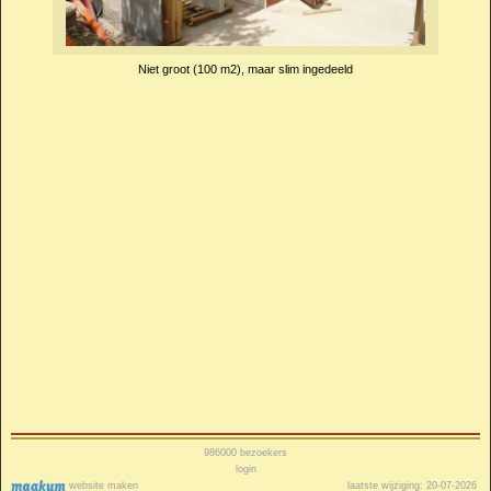
Niet groot (100 m2), maar slim ingedeeld
986000
bezoekers
login
website maken
laatste wijziging: 20-07-2026