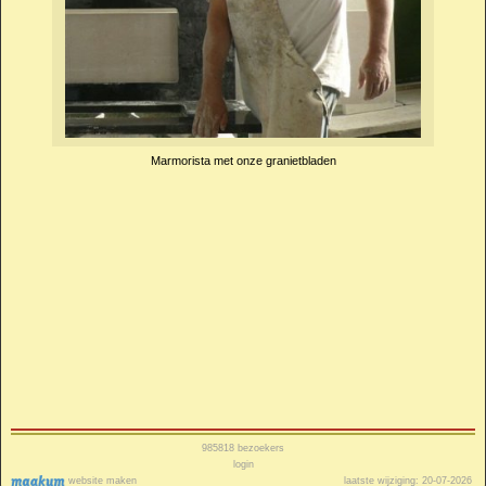
Marmorista met onze granietbladen
985818
bezoekers
login
website maken
laatste wijziging: 20-07-2026