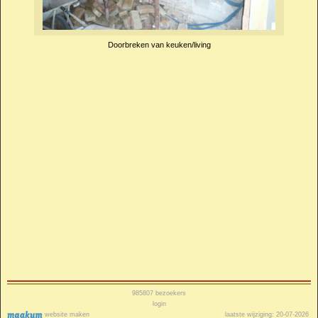
Doorbreken van keuken/living
985807
bezoekers
login
website maken
laatste wijziging: 20-07-2026