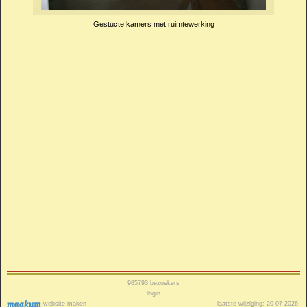
Gestucte kamers met ruimtewerking
985793
bezoekers
login
website maken
laatste wijziging: 20-07-2026