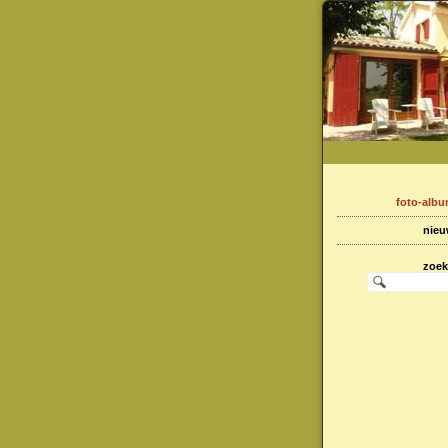
foto-alb
nie
zoe