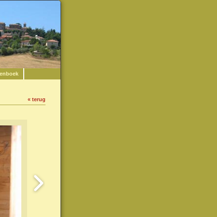
enboek
« terug