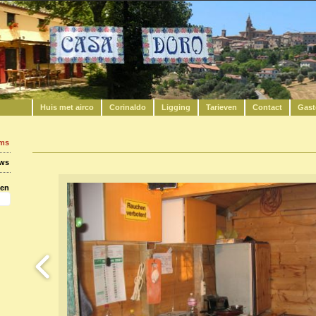
Huis met airco
Corinaldo
Ligging
Tarieven
Contact
Gast
ums
uws
ken