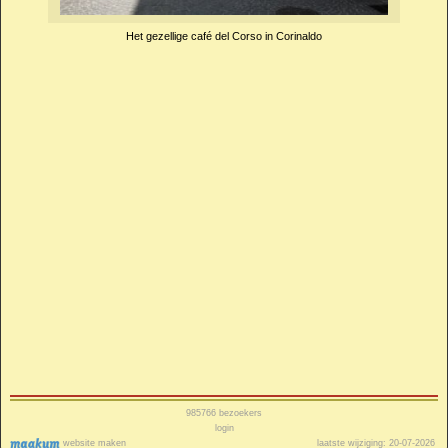
Het gezellige café del Corso in Corinaldo
985766
bezoekers
login
website maken
laatste wijziging: 20-07-2026