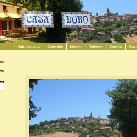
Huis met airco
Corinaldo
Ligging
Tarieven
Contact
Gast
ums
uws
ken