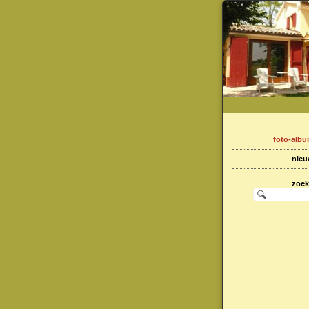
foto-alb
nie
zoe