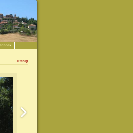
enboek
« terug