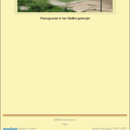
Pianogrande in het Sibillini-gebergte
985864
bezoekers
login
website maken
laatste wijziging: 20-07-2026