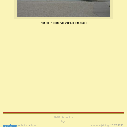
Pier bij Portonovo, Adriatische kust
985830
bezoekers
login
website maken
laatste wijziging: 20-07-2026